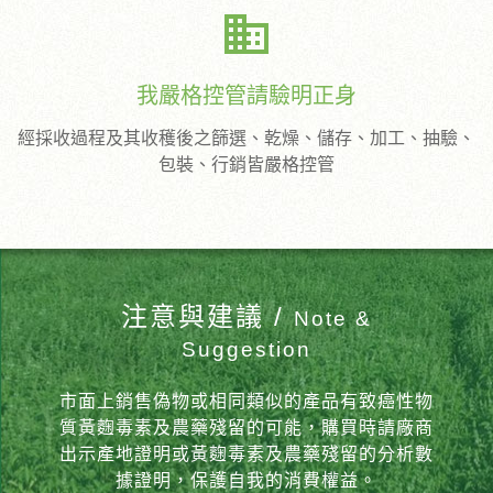
business
我嚴格控管請驗明正身
經採收過程及其收穫後之篩選、乾燥、儲存、加工、抽驗、
包裝、行銷皆嚴格控管
注意與建議 /
Note &
Suggestion
市面上銷售偽物或相同類似的產品有致癌性物
質黃麴毒素及農藥殘留的可能，購買時請廠商
出示產地證明或黃麴毒素及農藥殘留的分析數
據證明，保護自我的消費權益。