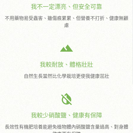
我不一定漂亮、但安全可靠
不用藥物易受蟲害、雖傷痕累累、但營養不打折、健康無顧
慮
terrain
我較耐放、體格壯壯
自然生長當然比化學栽培更使我健康茁壯
invert_colors_off
我較少硝酸鹽、健康有保障
長效性有機肥培養能避免植物體內硝酸鹽含量過高、對身體