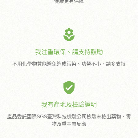
健康更有保障
local_florist
我注重環保、請支持鼓勵
不用化學物質能避免造成污染、功勞不小、請多支持
verified_user
我有產地及檢驗證明
產品委託國際SGS臺灣科技檢驗公司檢驗未檢出藥物、毒
物及重金屬反應