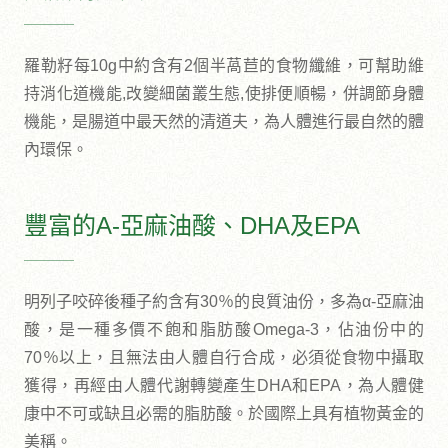
羅勒籽每10g中約含有2個半萵苣的食物纖維，可幫助維
持消化道機能,改變細菌叢生態,使排便順暢，併調節身體
機能，是腸道中最天然的清道夫，為人體進行最自然的體
內環保。
豐富的Α-亞麻油酸、DHA及EPA
明列子咬碎後種子約含有30％的良質油份，多為α-亞麻油
酸，是一種多價不飽和脂肪酸Omega-3，佔油份中的
70％以上，且無法由人體自行合成，必須從食物中攝取
獲得，再經由人體代謝轉變產生DHA和EPA，為人體健
康中不可或缺且必需的脂肪酸。於國際上具有植物黃金的
美稱。