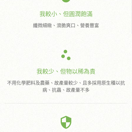
我較小、但圓潤飽滿
纖微細緻、滑脆爽口、營養豐富
scatter_plot
我較少、但物以稀為貴
不用化學肥料及農藥、故產量較少、且多採用原生種以抗
病、抗蟲、故產量不多
security