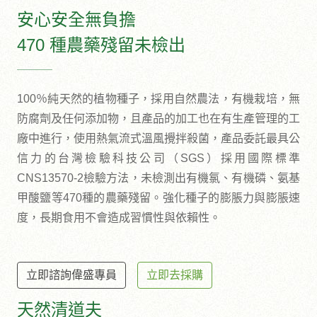
安心安全無負擔
470 種農藥殘留未檢出
100％純天然的植物種子，採用自然農法，有機栽培，無
防腐劑及任何添加物，且產品的加工也在有生產管理的工
廠中進行，使用熱氣流式溫風攪拌殺菌，產品委託最具公
信力的台灣檢驗科技公司（SGS）採用國際標準
CNS13570-2檢驗方法，未檢測出有機氯、有機磷、氨基
甲酸鹽等470種的農藥殘留。強化種子的膨脹力與膨脹速
度，長期食用不會造成習慣性與依賴性。
立即諮詢偉盛專員
立即去採購
天然清道夫